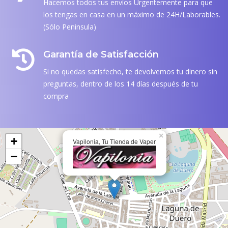
Hacemos todos tus envíos Urgentemente para que
los tengas en casa en un máximo de 24H/Laborables.
(Sólo Peninsula)
Garantía de Satisfacción
Si no quedas satisfecho, te devolvemos tu dinero sin
preguntas, dentro de los 14 días después de tu
compra
×
+
Vapilonia, Tu Tienda de Vaper
−