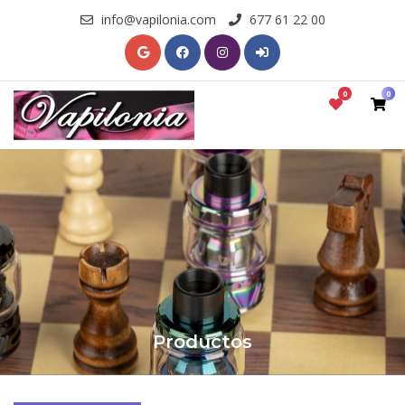
info@vapilonia.com
677 61 22 00
0
0
Productos