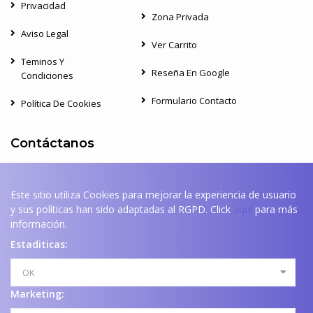
Privacidad
Zona Privada
Aviso Legal
Ver Carrito
Teminos Y
Reseña En Google
Condiciones
Formulario Contacto
Política De Cookies
Contáctanos
DIRECCIÓN
Este sitio utiliza Cookies para mejorar la experiencia de usuario
Av. la Laguna, 33,47140,Laguna de Duero
y sus políticas han sido adaptadas al RGPD. Click
aquí
para más
información.
TELÉFONO
677 61 22 00
Estaditicas:
EMAIL
OK
info@vapilonia.com
Marketing: