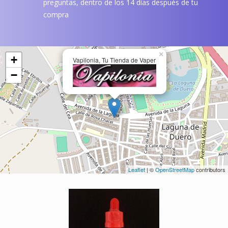
preguntas, dentro de los 14 días después de tu
compra
×
+
Vapilonia, Tu Tienda de Vaper
−
Leaflet
| ©
OpenStreetMap
contributors