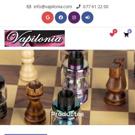
info@vapilonia.com
677 61 22 00
0
0
Productos