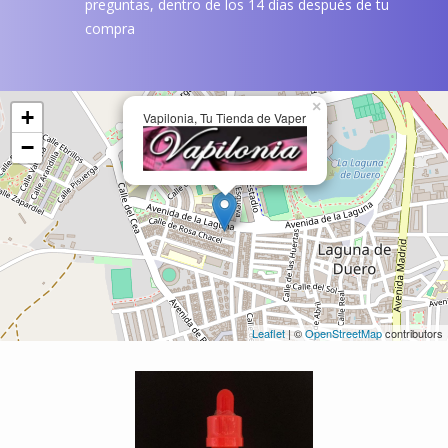
preguntas, dentro de los 14 días después de tu
compra
×
+
Vapilonia, Tu Tienda de Vaper
−
Leaflet
| ©
OpenStreetMap
contributors