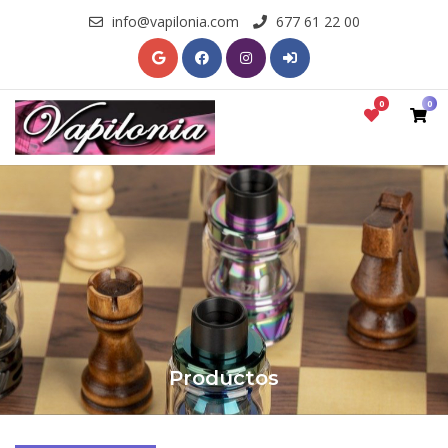
info@vapilonia.com
677 61 22 00
0
0
Productos