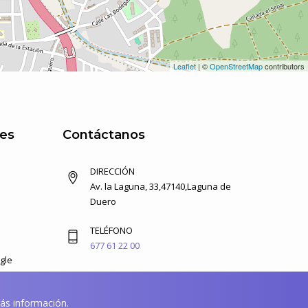
Leaflet
| ©
OpenStreetMap
contributors
ces
Contáctanos
DIRECCIÓN
Av. la Laguna, 33,47140,Laguna de
Duero
TELÉFONO
677 61 22 00
gle
EMAIL
tacto
info@vapilonia.com
s información.