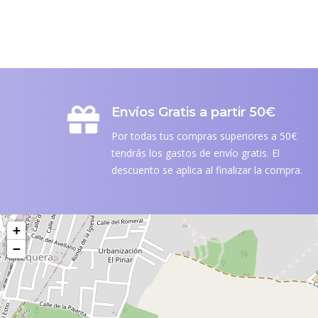
Envíos Gratis a partir 50€
Por todas tus compras superiores a 50€
tendrás los gastos de envío gratis. El
descuento se aplica al finalizar la compra.
+
−