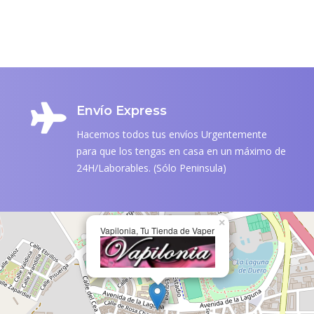
Envío Express
Hacemos todos tus envíos Urgentemente
para que los tengas en casa en un máximo de
24H/Laborables. (Sólo Peninsula)
×
Vapilonia, Tu Tienda de Vaper