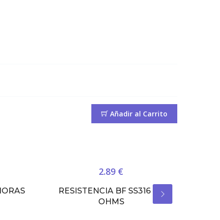
Añadir al Carrito
2.89 €
 HORAS
RESISTENCIA BF SS316 0.5
R
OHMS