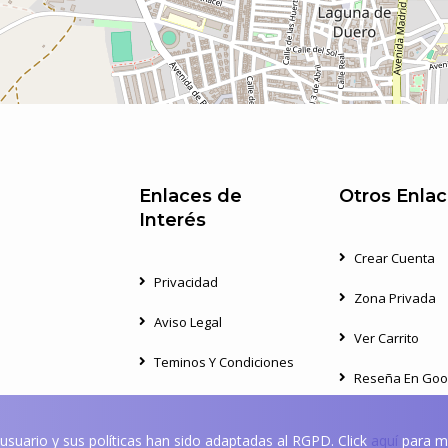
Enlaces de
Otros Enla
Interés
Crear Cuenta
Privacidad
Zona Privada
Aviso Legal
Ver Carrito
Teminos Y Condiciones
Reseña En Goo
Política De Cookies
Formulario Con
e usuario y sus políticas han sido adaptadas al RGPD. Click
aquí
para má