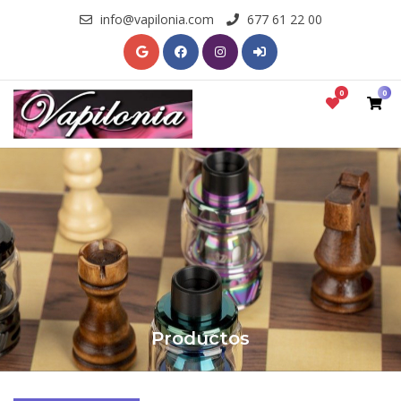
info@vapilonia.com
677 61 22 00
0
0
Productos