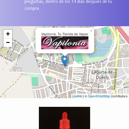
preguntas, dentro de los 14 días después de tu
compra
×
+
Vapilonia, Tu Tienda de Vaper
−
Leaflet
| ©
OpenStreetMap
contributors