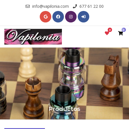
info@vapilonia.com
677 61 22 00
0
0
Productos