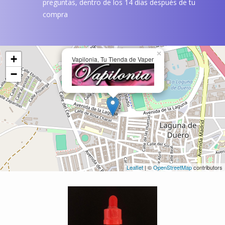
preguntas, dentro de los 14 días después de tu
compra
×
+
Vapilonia, Tu Tienda de Vaper
−
Leaflet
| ©
OpenStreetMap
contributors